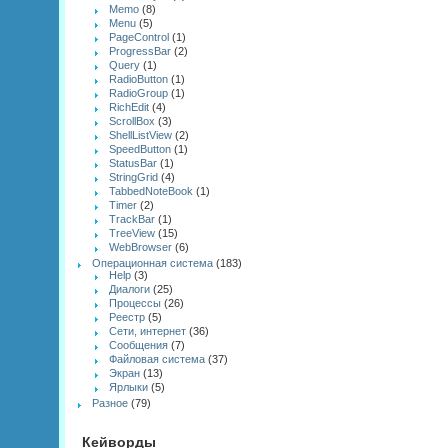
Memo
(8)
Menu
(5)
PageControl
(1)
ProgressBar
(2)
Query
(1)
RadioButton
(1)
RadioGroup
(1)
RichEdit
(4)
ScrollBox
(3)
ShellListView
(2)
SpeedButton
(1)
StatusBar
(1)
StringGrid
(4)
TabbedNoteBook
(1)
Timer
(2)
TrackBar
(1)
TreeView
(15)
WebBrowser
(6)
Операционная система
(183)
Help
(3)
Диалоги
(25)
Процессы
(26)
Реестр
(5)
Сети, интернет
(36)
Сообщения
(7)
Файловая система
(37)
Экран
(13)
Ярлыки
(5)
Разное
(79)
Кейворды