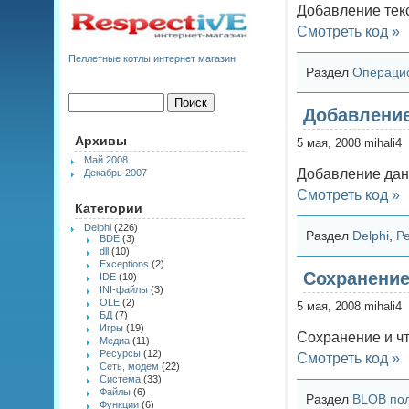
Добавление тек
Смотреть код »
Пеллетные котлы интернет магазин
Раздел
Операци
Добавление
Архивы
5 мая, 2008 mihali4
Май 2008
Добавление дан
Декабрь 2007
Смотреть код »
Категории
Delphi
(226)
Раздел
Delphi
,
Р
BDE
(3)
dll
(10)
Exceptions
(2)
Сохранение
IDE
(10)
INI-файлы
(3)
OLE
(2)
5 мая, 2008 mihali4
БД
(7)
Игры
(19)
Сохранение и ч
Медиа
(11)
Ресурсы
(12)
Смотреть код »
Сеть, модем
(22)
Система
(33)
Файлы
(6)
Раздел
BLOB по
Функции
(6)