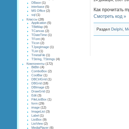
DBase
(1)
interbase
(5)
Как прочитать m
MS Office
(2)
sql
(1)
Смотреть код »
Классы
(28)
Application
(5)
TBitMap
(4)
Раздел
Delphi
,
М
TCanvas
(2)
TDateTime
(1)
TFont
(4)
TIcon
(2)
TJpegImage
(1)
TList
(1)
TmetaFile
(1)
TString, TStrings
(4)
Компоненты
(172)
BitBtn
(4)
ComboBox
(2)
CoolBar
(1)
DBCtrlGrid
(1)
DBGrid
(18)
DBImage
(2)
DrawGrid
(1)
Edit
(3)
FileListBox
(1)
form
(29)
image
(12)
ImageList
(3)
Label
(1)
ListBox
(9)
ListView
(2)
MediaPlayer
(6)