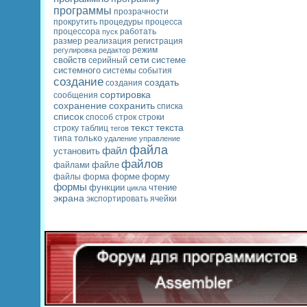
программы
прозрачности
процедуры
прокрутить
процесса
процессора
работать
пуск
размер
регистрация
реализация
регулировка
редактор
режим
сети
свойств
системе
серийный
системного
системы
события
создание
создать
создания
сортировка
сообщения
сохранение
сохранить
списка
список
строки
способ
строк
текст
текста
строку
таблиц
тегов
только
типа
удаление
управление
файла
файл
установить
файлов
файле
файлами
форме
форму
файлы
форма
формы
функции
чтение
цикла
экрана
экспортировать
ячейки