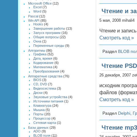
Microsoft Office
(12)
Excel
(7)
Чтение и з
Word
(5)
Pascal
(12)
5 мая, 2008 mihali4
Win API
(85)
Hooks
(4)
Завершение работы
(13)
Чтение и запис
Запуск программ
(16)
Общие вопросы
(22)
Смотреть код »
Окна
(1)
Переменные среды
(9)
Алгоритмы
(86)
Раздел
BLOB по
Графика
(52)
Дата, время
(6)
Кодирование
(6)
Чтение PS
Математика
(4)
Преобразования
(4)
26 декабря, 2007 zet
Аппаратные средства
(76)
BIOS
(3)
CD, DVD
(7)
исходник прогр
Видеосистема
(3)
файлов (формат
Диски
(4)
Звуковые устройства
(4)
Смотреть код »
Источники питания
(1)
Клавиатура
(24)
Мышка
(5)
Раздел
Delphi
,
Г
Порты
(20)
Процессор
(4)
Сетевая карта
(1)
Чтение mp3
Базы данных
(29)
ADO
(9)
BLOB поля
(11)
24 декабря, 2007 zet