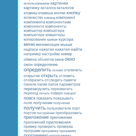
картинки
использованием
картинку
каталога
каталогов
кнопку
клавиш
клавиши
кнопке
компонент
количество
команд
компонента
компонентами
компоненты
компоненте
компьютер
компьютера
комьютеры
компьютере
курсора
копирование
кривая
меню
мыши
минимизации
найти
надписи
нажатие
нажатия
номер
настройки
например
окно
окна
обмена
объектов
окон
определение
определить
основе
отключить
открыть
открытие
отловить
памяти
отобразить
отследить
панели
параметров
папки
папок
перезагрузить
перехватить
переход
поверх
печать
поворот
поиск
показать
показывать
получение
поле
получения
получить
пользователя
порт
портов
построение
преобразовать
приложение
приложении
приложения
приложений
пример
проверить
проверка
программ
программа
программе
программно
программу