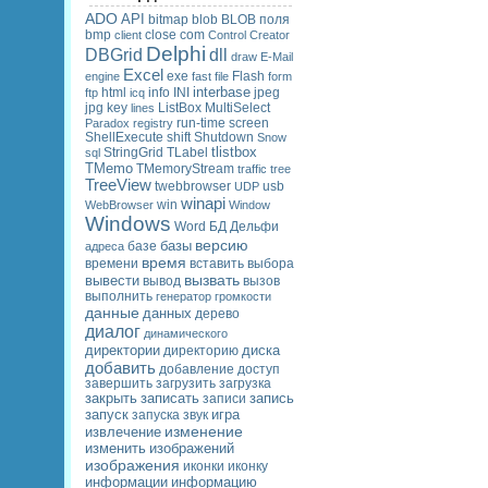
ADO
API
bitmap
blob
BLOB поля
bmp
client
close
com
Control
Creator
Delphi
DBGrid
dll
draw
E-Mail
Excel
engine
exe
fast
file
Flash
form
interbase
ftp
html
icq
info
INI
jpeg
ListBox
jpg
key
lines
MultiSelect
screen
Paradox
registry
run-time
ShellExecute
shift
Shutdown
Snow
tlistbox
sql
StringGrid
TLabel
TMemo
TMemoryStream
traffic
tree
TreeView
twebbrowser
usb
UDP
winapi
win
WebBrowser
Window
Windows
Word
БД
Дельфи
версию
базы
адреса
базе
время
времени
вставить
выбора
вызвать
вывести
вызов
вывод
выполнить
генератор
громкости
данные
данных
дерево
диалог
динамического
директории
диска
директорию
добавить
добавление
доступ
завершить
загрузить
загрузка
закрыть
записать
запись
записи
запуск
игра
запуска
звук
изменение
извлечение
изменить
изображений
изображения
иконку
иконки
информации
информацию